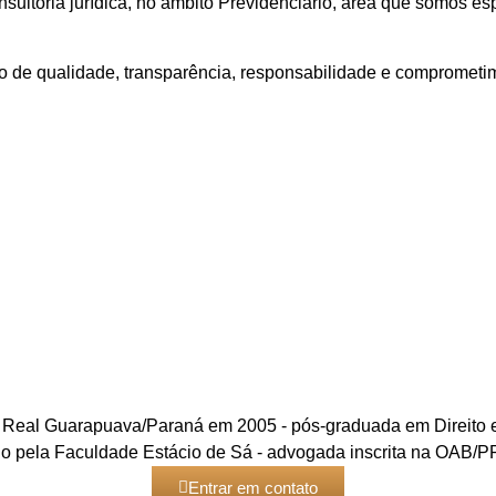
ultoria jurídica, no âmbito Previdenciário, área que somos esp
viço de qualidade, transparência, responsabilidade e comprome
 Real Guarapuava/Paraná em 2005 - pós-graduada em Direito e
io pela Faculdade Estácio de Sá - advogada inscrita na OAB/P
Entrar em contato