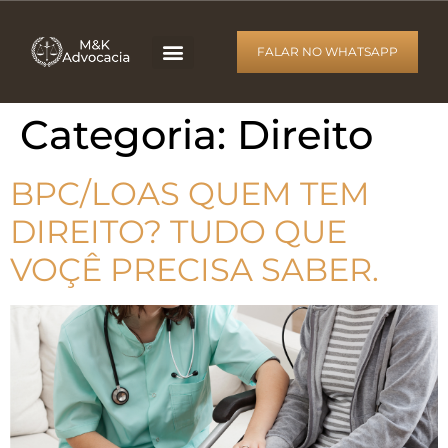
FALAR NO WHATSAPP
Categoria:
Direito
BPC/LOAS QUEM TEM
DIREITO? TUDO QUE
VOÇÊ PRECISA SABER.