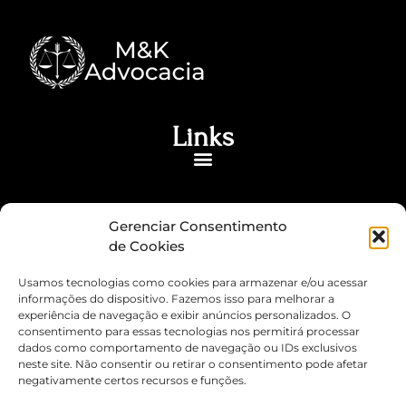
Links
Contato
Gerenciar Consentimento
(41) 3606-4501
de Cookies
(41) 99846-1403
Usamos tecnologias como cookies para armazenar e/ou acessar
escritorio@mkadvocaciaespecializada.com
informações do dispositivo. Fazemos isso para melhorar a
Rua Hélio Dalprá, nº 261, CEP: 83.407-400, Bairro
experiência de navegação e exibir anúncios personalizados. O
consentimento para essas tecnologias nos permitirá processar
Guaraituba, Colombo- PR
dados como comportamento de navegação ou IDs exclusivos
neste site. Não consentir ou retirar o consentimento pode afetar
Social
negativamente certos recursos e funções.